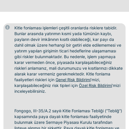
Kitle fonlaması işlemleri çeşitli oranlarda risklere tabidir.
Bunlar arasında yatırımın kısmi yada tümünün kaybı,
payların devir imkânının kısıtlı olabileceği, kar payı da
dahil olmak üzere herhangi bir getiri elde edilememesi ve
yatırım yapılan girişimin ticari hedeflerine ulaşamaması
gibi riskler bulunmaktadır. Bu nedenle, işlem yapmaya
karar vermeden önce, piyasada karşılaşabileceğiniz
riskleri anlamanız, mali durumunuzu ve kısıtlarınızı dikkate
alarak karar vermeniz gerekmektedir. Kitle fonlama
faaliyetleri riskleri için
Genel Risk Bildirimi
’mizi,
karşılaşabileceğiniz risk tipleri için
Özel Risk Bildirimi
’mizi
inceleyebilirsiniz.
Fongogo, III-35/A.2 sayılı Kitle Fonlaması Tebliği (“Tebliğ”)
kapsamında paya dayalı kitle fonlaması faaliyetinde
bulunmak üzere Sermaye Piyasası Kurulu tarafından
listeye alınmış bir şirkettir. Paya dayalı kitle fonlaması ve