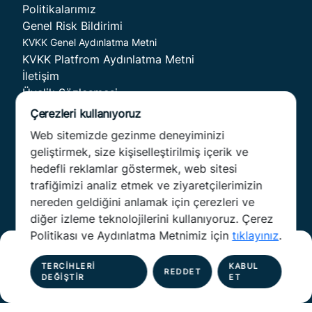
Politikalarımız
Venture
Genel Risk Bildirimi
KVKK Genel Aydınlatma Metni
KVKK Platfrom Aydınlatma Metni
İletişim
Üyelik Sözleşmesi
Kitle Fonlama Sözleşmesi
Ücret ve Kesintiler
Web sitemizde gezinme deneyiminizi
Hakkımızda
İkincil Piyasa ve Pay Devirleri
geliştirmek, size kişiselleştirilmiş içerik ve
Fongogo Genel Kurul
hedefli reklamlar göstermek, web sitesi
Kampanya Raporları
trafiğimizi analiz etmek ve ziyaretçilerimizin
Faaliyet Raporları
nereden geldiğini anlamak için çerezleri ve
Ortaklık Yapısı
diğer izleme teknolojilerini kullanıyoruz. Çerez
Takım
Politikası ve Aydınlatma Metnimiz için
tıklayınız
.
Yönetim Kurulu
%
fonlandı
Süre Tamamlandı
Yatırım Komitesi
TERCİHLERİ
KABUL
REDDET
Danışma Kurulu
DEĞİŞTİR
ET
Yatırımcı Sayısı 111
Min. Yatırım Tutarı 100 TL
Çerez Ayarları
Çerezleri kullanıyoruz