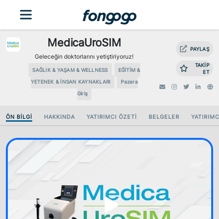
MedicaUroSIM
PAYLAŞ
Geleceğin doktorlarını yetiştiriyoruz!
TAKİP
SAĞLIK & YAŞAM & WELLNESS
EĞITIM &
ET
YETENEK & İNSAN KAYNAKLARI
Pazara
Giriş
ÖN BİLGİ
HAKKINDA
YATIRIMCI ÖZETİ
BELGELER
YATIRIM