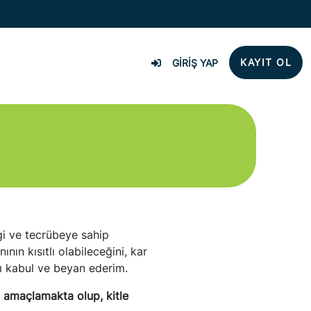
KAYIT OL
GİRİŞ YAP
lgi ve tecrübeye sahip
ın kısıtlı olabileceğini, kar
ı kabul ve beyan ederim.
i amaçlamakta olup, kitle