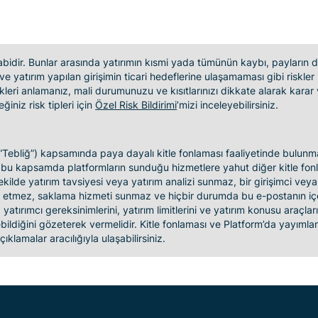
 tabidir. Bunlar arasında yatırımın kısmi yada tümünün kaybı, payların de
ve yatırım yapılan girişimin ticari hedeflerine ulaşamaması gibi risk
leri anlamanız, mali durumunuzu ve kısıtlarınızı dikkate alarak karar 
eğiniz risk tipleri için
Özel Risk Bildirimi
’mizi inceleyebilirsiniz.
i (“Tebliğ”) kapsamında paya dayalı kitle fonlaması faaliyetinde bulu
ve bu kapsamda platformların sunduğu hizmetlere yahut diğer kitle fonlam
 şekilde yatırım tavsiyesi veya yatırım analizi sunmaz, bir girişimci veya
teyit etmez, saklama hizmeti sunmaz ve hiçbir durumda bu e-postanın iç
, yatırımcı gereksinimlerini, yatırım limitlerini ve yatırım konusu araçla
ebildiğini gözeterek vermelidir. Kitle fonlaması ve Platform’da yayımlana
çıklamalar aracılığıyla ulaşabilirsiniz.