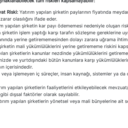
aynaklanabilecek tüm riskleri kapsamayabilir:
yat Riski:
Yatırım yapılan şirketin paylarının fiyatında meyda
arar olasılığını ifade eder.
m yapılan şirketin kar payı ödememesi nedeniyle oluşan risk
n şirketin işlem yaptığı karşı tarafın sözleşme gereklerine
nda yerine getirememesinden dolayı zarara uğrama ihtimal
şirketin mali yükümlülüklerini yerine getirememe riskini kaps
lan şirketlerin kanunlar nezdinde yükümlülüklerini getirememe
kemizde ve yurtdışındaki bütün kanunlara karşı yükümlülükleri
n içerisindedir.
 veya işlemeyen iç süreçler, insan kaynağı, sistemler ya da 
ım yapılan şirketlerin faaliyetlerini etkileyebilecek mevzuat
bi dışsal faktörler olarak sayılabilir.
ırım yapılan şirketlerin yönetsel veya mali bünyelerine ait 