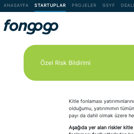
ANASAYFA
STARTUPLAR
PROJELER
GSYF
DEAL
Özel Risk Bildirimi
Kitle fonlaması yatırımınları
olduğumu, yatırımımın tümünü
payı da dahil olmak üzere he
Aşağıda yer alan riskler kitl