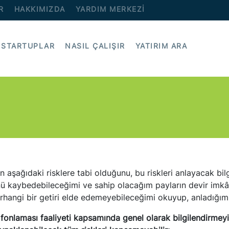
R
HAKKIMIZDA
YARDIM MERKEZİ
STARTUPLAR
NASIL ÇALIŞIR
YATIRIM ARA
nın aşağıdaki risklere tabi olduğunu, bu riskleri anlayacak bi
 kaybedebileceğimi ve sahip olacağım payların devir imkânın
rhangi bir getiri elde edemeyebileceğimi okuyup, anladığım
e fonlaması faaliyeti kapsamında genel olarak bilgilendirmey