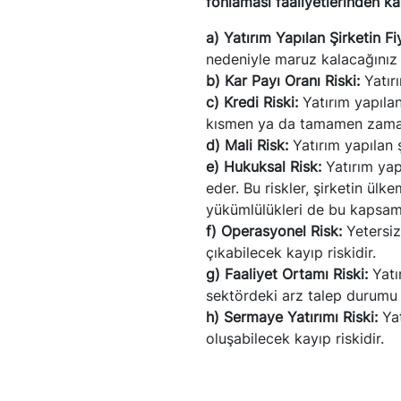
fonlaması faaliyetlerinden k
a) Yatırım Yapılan Şirketin Fi
nedeniyle maruz kalacağınız z
b) Kar Payı Oranı Riski:
Yatırı
c) Kredi Riski:
Yatırım yapıla
kısmen ya da tamamen zamanı
d) Mali Risk:
Yatırım yapılan 
e) Hukuksal Risk:
Yatırım yapı
eder. Bu riskler, şirketin ül
yükümlülükleri de bu kapsamı
f) Operasyonel Risk:
Yetersiz
çıkabilecek kayıp riskidir.
g) Faaliyet Ortamı Riski:
Yatır
sektördeki arz talep durumu gi
h) Sermaye Yatırımı Riski:
Yat
oluşabilecek kayıp riskidir.